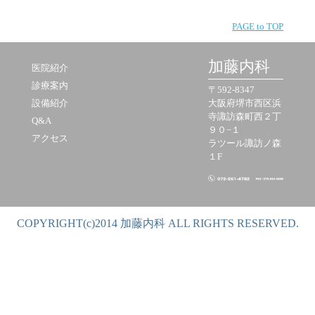
PAGE to TOP
加藤内科
医院紹介
診療案内
〒592-8347
設備紹介
大阪府堺市西区浜
寺諏訪森町西２丁
Q&A
９０−１
アクセス
ラツール諏訪ノ森
１F
COPYRIGHT(c)2014 加藤内科 ALL RIGHTS RESERVED.