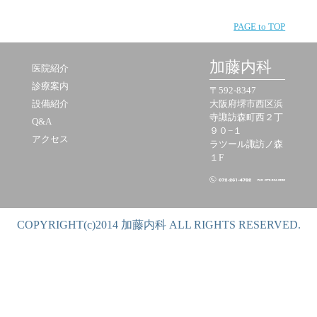
PAGE to TOP
加藤内科
医院紹介
診療案内
〒592-8347
設備紹介
大阪府堺市西区浜
寺諏訪森町西２丁
Q&A
９０−１
アクセス
ラツール諏訪ノ森
１F
COPYRIGHT(c)2014 加藤内科 ALL RIGHTS RESERVED.