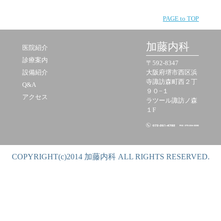
PAGE to TOP
加藤内科
医院紹介
診療案内
〒592-8347
設備紹介
大阪府堺市西区浜
寺諏訪森町西２丁
Q&A
９０−１
アクセス
ラツール諏訪ノ森
１F
COPYRIGHT(c)2014 加藤内科 ALL RIGHTS RESERVED.