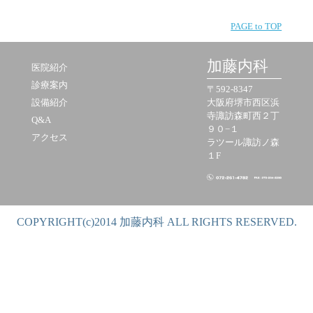
PAGE to TOP
加藤内科
医院紹介
診療案内
〒592-8347
設備紹介
大阪府堺市西区浜
寺諏訪森町西２丁
Q&A
９０−１
アクセス
ラツール諏訪ノ森
１F
COPYRIGHT(c)2014 加藤内科 ALL RIGHTS RESERVED.