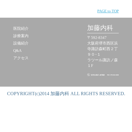
PAGE to TOP
加藤内科
医院紹介
診療案内
〒592-8347
設備紹介
大阪府堺市西区浜
寺諏訪森町西２丁
Q&A
９０−１
アクセス
ラツール諏訪ノ森
１F
COPYRIGHT(c)2014 加藤内科 ALL RIGHTS RESERVED.