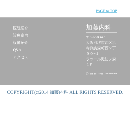
PAGE to TOP
加藤内科
医院紹介
診療案内
〒592-8347
設備紹介
大阪府堺市西区浜
寺諏訪森町西２丁
Q&A
９０−１
アクセス
ラツール諏訪ノ森
１F
COPYRIGHT(c)2014 加藤内科 ALL RIGHTS RESERVED.